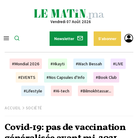
Vendredi 07 Août 2026
Newsletter
S'abonner
#Mondial 2026
#Hkayti
#Wach Bessah
#LIVE
#EVENTS
#Nos Capsules d'Info
#Book Club
#Lifestyle
#Hi-tech
#Bilmokhtassar...
ACCUEIL
SOCIÉTÉ
Covid-19: pas de vaccination