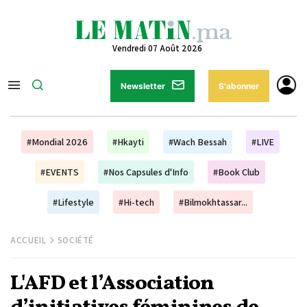
Vendredi 07 Août 2026
Newsletter
S'abonner
#Mondial 2026
#Hkayti
#Wach Bessah
#LIVE
#EVENTS
#Nos Capsules d'Info
#Book Club
#Lifestyle
#Hi-tech
#Bilmokhtassar...
ACCUEIL
SOCIÉTÉ
L'AFD et l’Association