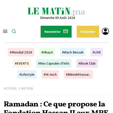
Dimanche 09 Août 2026
Newsletter
S'abonner
#Mondial 2026
#Hkayti
#Wach Bessah
#LIVE
#EVENTS
#Nos Capsules d'Info
#Book Club
#Lifestyle
#Hi-tech
#Bilmokhtassar...
ACCUEIL
NATION
Ramadan : Ce que propose la