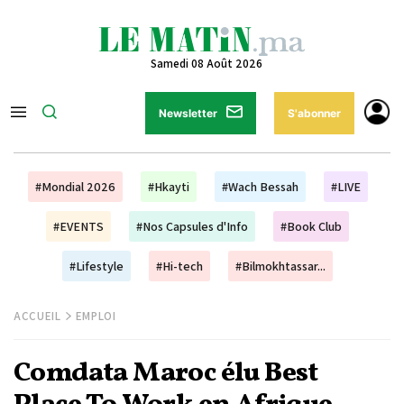
Samedi 08 Août 2026
Newsletter
S'abonner
#Mondial 2026
#Hkayti
#Wach Bessah
#LIVE
#EVENTS
#Nos Capsules d'Info
#Book Club
#Lifestyle
#Hi-tech
#Bilmokhtassar...
ACCUEIL
EMPLOI
Comdata Maroc élu Best