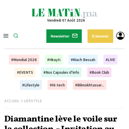
Vendredi 07 Août 2026
Newsletter
S'abonner
#Mondial 2026
#Hkayti
#Wach Bessah
#LIVE
#EVENTS
#Nos Capsules d'Info
#Book Club
#Lifestyle
#Hi-tech
#Bilmokhtassar...
ACCUEIL
LIFESTYLE
Diamantine lève le voile sur