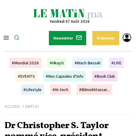
Vendredi 07 Août 2026
Newsletter
S'abonner
#Mondial 2026
#Hkayti
#Wach Bessah
#LIVE
#EVENTS
#Nos Capsules d'Info
#Book Club
#Lifestyle
#Hi-tech
#Bilmokhtassar...
ACCUEIL
EMPLOI
Dr Christopher S. Taylor