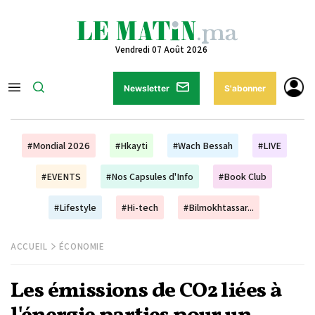
Vendredi 07 Août 2026
Newsletter
S'abonner
#Mondial 2026
#Hkayti
#Wach Bessah
#LIVE
#EVENTS
#Nos Capsules d'Info
#Book Club
#Lifestyle
#Hi-tech
#Bilmokhtassar...
ACCUEIL
ÉCONOMIE
Les émissions de CO2 liées à