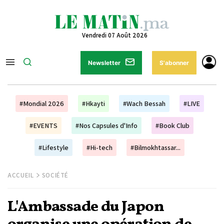
Vendredi 07 Août 2026
Newsletter
S'abonner
#Mondial 2026
#Hkayti
#Wach Bessah
#LIVE
#EVENTS
#Nos Capsules d'Info
#Book Club
#Lifestyle
#Hi-tech
#Bilmokhtassar...
ACCUEIL
SOCIÉTÉ
L'Ambassade du Japon