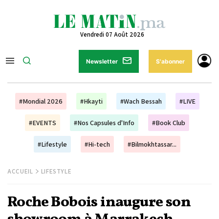
Vendredi 07 Août 2026
Newsletter
S'abonner
#Mondial 2026
#Hkayti
#Wach Bessah
#LIVE
#EVENTS
#Nos Capsules d'Info
#Book Club
#Lifestyle
#Hi-tech
#Bilmokhtassar...
ACCUEIL
LIFESTYLE
Roche Bobois inaugure son