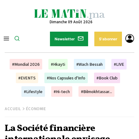
Dimanche 09 Août 2026
Newsletter
S'abonner
#Mondial 2026
#Hkayti
#Wach Bessah
#LIVE
#EVENTS
#Nos Capsules d'Info
#Book Club
#Lifestyle
#Hi-tech
#Bilmokhtassar...
ACCUEIL
ÉCONOMIE
La Société financière