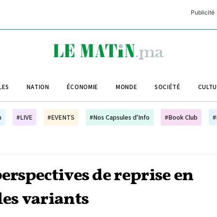
Publicité
C
L
A
LES
NATION
ÉCONOMIE
MONDE
SOCIÉTÉ
CULT
L
L
h
#LIVE
#EVENTS
#Nos Capsules d'Info
#Book Club
#
L
M
M
perspectives de reprise en
B
les variants