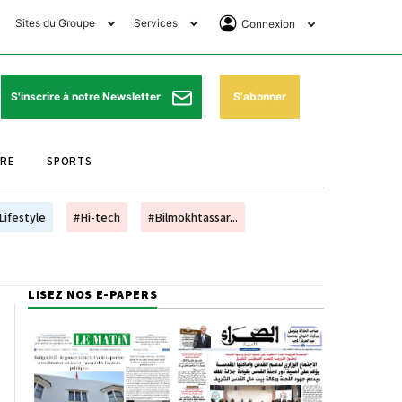
Sites du Groupe
Services
Connexion
lub Avantages
Horaires de prières
Se Connecter
e Matin Sports
Pharmacies de garde
Abonnement
S'abonner
S'inscrire à notre Newsletter
ssahraa
Météo
Archives ePaper
URE
SPORTS
e Matin Store
Programme TV
e Matin Annonces
Cinéma
Lifestyle
#Hi-tech
#Bilmokhtassar...
es Imprimeries du
Horaires de train
atin
Bourse
LISEZ NOS E-PAPERS
orocco Today Forum
ookclub