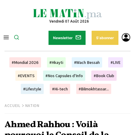
Vendredi 07 Août 2026
Newsletter
S'abonner
#Mondial 2026
#Hkayti
#Wach Bessah
#LIVE
#EVENTS
#Nos Capsules d'Info
#Book Club
#Lifestyle
#Hi-tech
#Bilmokhtassar...
ACCUEIL
NATION
Ahmed Rahhou : Voilà