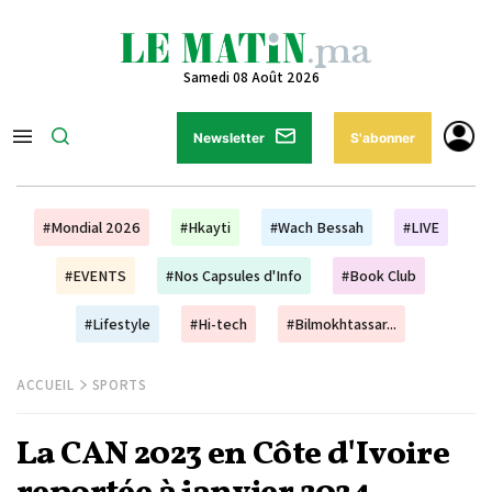
Samedi 08 Août 2026
Newsletter
S'abonner
#Mondial 2026
#Hkayti
#Wach Bessah
#LIVE
#EVENTS
#Nos Capsules d'Info
#Book Club
#Lifestyle
#Hi-tech
#Bilmokhtassar...
ACCUEIL
SPORTS
La CAN 2023 en Côte d'Ivoire