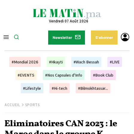
Vendredi 07 Août 2026
Newsletter
S'abonner
#Mondial 2026
#Hkayti
#Wach Bessah
#LIVE
#EVENTS
#Nos Capsules d'Info
#Book Club
#Lifestyle
#Hi-tech
#Bilmokhtassar...
ACCUEIL
SPORTS
Eliminatoires CAN 2023 : le