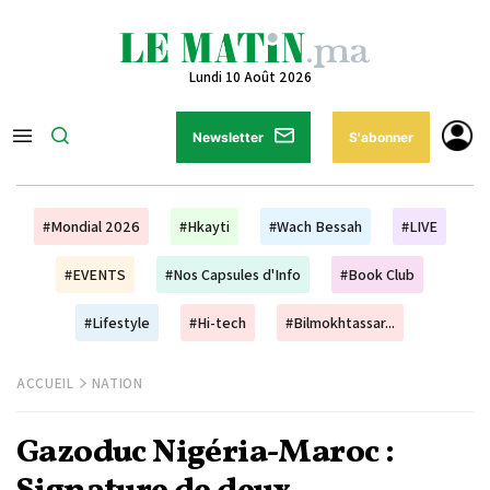
Lundi 10 Août 2026
Newsletter
S'abonner
#Mondial 2026
#Hkayti
#Wach Bessah
#LIVE
#EVENTS
#Nos Capsules d'Info
#Book Club
#Lifestyle
#Hi-tech
#Bilmokhtassar...
ACCUEIL
NATION
Gazoduc Nigéria-Maroc :