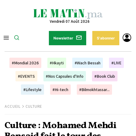
Vendredi 07 Août 2026
Newsletter
S'abonner
#Mondial 2026
#Hkayti
#Wach Bessah
#LIVE
#EVENTS
#Nos Capsules d'Info
#Book Club
#Lifestyle
#Hi-tech
#Bilmokhtassar...
ACCUEIL
CULTURE
Culture : Mohamed Mehdi