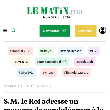
Jeudi 06 Août 2026
Newsletter
S'abonner
#Mondial 2026
#Hkayti
#Wach Bessah
#LIVE
#EVENTS
#Nos Capsules d'Info
#Book Club
#Lifestyle
#Hi-tech
#Bilmokhtassar...
ACCUEIL
ACTIVITÉS ROYALES
S.M. le Roi adresse un