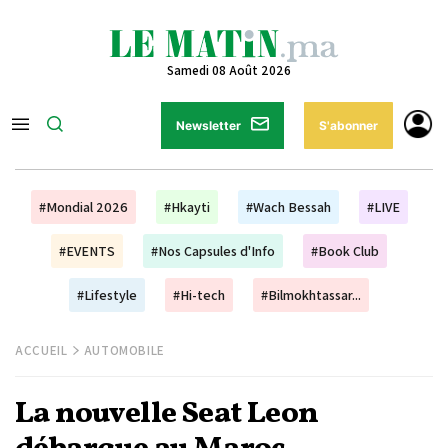
Samedi 08 Août 2026
Newsletter
S'abonner
#Mondial 2026
#Hkayti
#Wach Bessah
#LIVE
#EVENTS
#Nos Capsules d'Info
#Book Club
#Lifestyle
#Hi-tech
#Bilmokhtassar...
ACCUEIL
AUTOMOBILE
La nouvelle Seat Leon