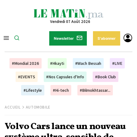
Vendredi 07 Août 2026
Newsletter
S'abonner
#Mondial 2026
#Hkayti
#Wach Bessah
#LIVE
#EVENTS
#Nos Capsules d'Info
#Book Club
#Lifestyle
#Hi-tech
#Bilmokhtassar...
ACCUEIL
AUTOMOBILE
Volvo Cars lance un nouveau