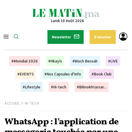
Lundi 10 Août 2026
Newsletter
S'abonner
#Mondial 2026
#Hkayti
#Wach Bessah
#LIVE
#EVENTS
#Nos Capsules d'Info
#Book Club
#Lifestyle
#Hi-tech
#Bilmokhtassar...
ACCUEIL
HI-TECH
WhatsApp : l'application de