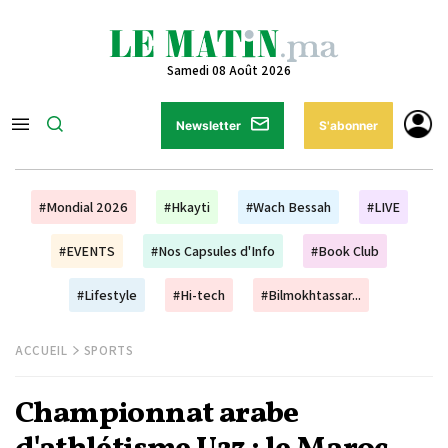
Samedi 08 Août 2026
Newsletter
S'abonner
#Mondial 2026
#Hkayti
#Wach Bessah
#LIVE
#EVENTS
#Nos Capsules d'Info
#Book Club
#Lifestyle
#Hi-tech
#Bilmokhtassar...
ACCUEIL
SPORTS
Championnat arabe