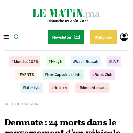
Dimanche 09 Août 2026
Newsletter
S'abonner
#Mondial 2026
#Hkayti
#Wach Bessah
#LIVE
#EVENTS
#Nos Capsules d'Info
#Book Club
#Lifestyle
#Hi-tech
#Bilmokhtassar...
ACCUEIL
RÉGIONS
Demnate : 24 morts dans le