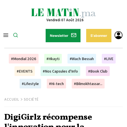
Vendredi 07 Août 2026
Newsletter
S'abonner
#Mondial 2026
#Hkayti
#Wach Bessah
#LIVE
#EVENTS
#Nos Capsules d'Info
#Book Club
#Lifestyle
#Hi-tech
#Bilmokhtassar...
ACCUEIL
SOCIÉTÉ
DigiGirlz récompense