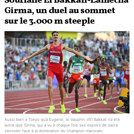
Soufiane El Bakkali-Lamecha
Girma, un duel au sommet
sur le 3.000 m steeple
Aussi bien à Tokyo qu’à Eugene, le dauphin d’El Bakkali n’a été
autre que Girma, qui a vu à chaque fois ses espoirs de sacre
s’envoler face à la domination du champion marocain.