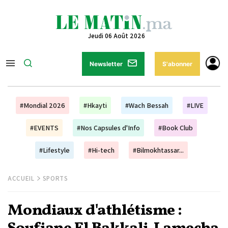
Jeudi 06 Août 2026
Newsletter
S'abonner
#Mondial 2026
#Hkayti
#Wach Bessah
#LIVE
#EVENTS
#Nos Capsules d'Info
#Book Club
#Lifestyle
#Hi-tech
#Bilmokhtassar...
ACCUEIL
SPORTS
Mondiaux d'athlétisme :