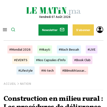
Vendredi 07 Août 2026
Newsletter
S'abonner
#Mondial 2026
#Hkayti
#Wach Bessah
#LIVE
#EVENTS
#Nos Capsules d'Info
#Book Club
#Lifestyle
#Hi-tech
#Bilmokhtassar...
ACCUEIL
NATION
Construction en milieu rural :