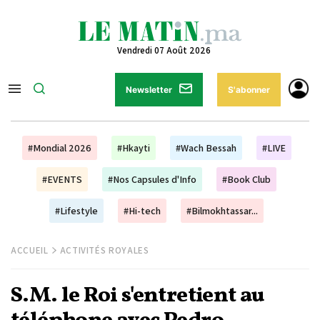
Vendredi 07 Août 2026
Newsletter
S'abonner
#Mondial 2026
#Hkayti
#Wach Bessah
#LIVE
#EVENTS
#Nos Capsules d'Info
#Book Club
#Lifestyle
#Hi-tech
#Bilmokhtassar...
ACCUEIL
ACTIVITÉS ROYALES
S.M. le Roi s'entretient au