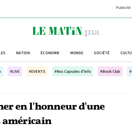
Publicité
C
L
A
LES
NATION
ÉCONOMIE
MONDE
SOCIÉTÉ
CULT
L
L
h
#LIVE
#EVENTS
#Nos Capsules d'Info
#Book Club
#
L
M
M
îner en l'honneur d'une
B
s américain