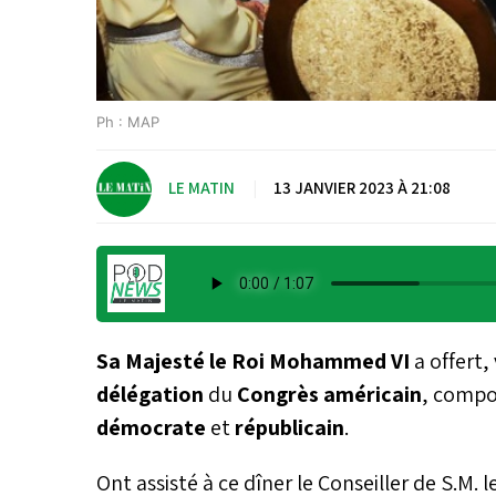
Ph : MAP
LE MATIN
|
13 JANVIER 2023 À 21:08
Sa Majesté le Roi Mohammed VI
a offert
délégation
du
Congrès américain
, comp
démocrate
et
républicain
.
Ont assisté à ce dîner le Conseiller de S.M. l