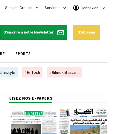
Sites du Groupe
Services
Connexion
lub Avantages
Horaires de prières
Se Connecter
e Matin Sports
Pharmacies de garde
Abonnement
S'abonner
S'inscrire à notre Newsletter
ssahraa
Météo
Archives ePaper
URE
SPORTS
e Matin Store
Programme TV
e Matin Annonces
Cinéma
Lifestyle
#Hi-tech
#Bilmokhtassar...
es Imprimeries du
Horaires de train
atin
Bourse
LISEZ NOS E-PAPERS
orocco Today Forum
ookclub