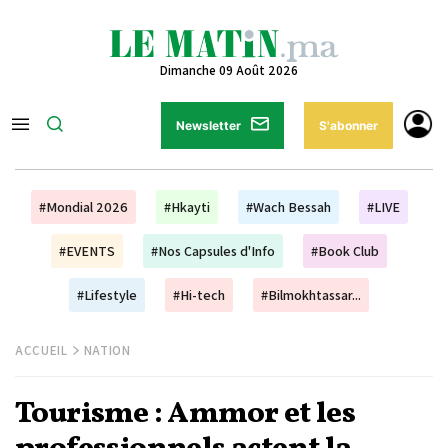
Dimanche 09 Août 2026
Newsletter
S'abonner
#Mondial 2026
#Hkayti
#Wach Bessah
#LIVE
#EVENTS
#Nos Capsules d'Info
#Book Club
#Lifestyle
#Hi-tech
#Bilmokhtassar...
ACCUEIL
NATION
Tourisme : Ammor et les