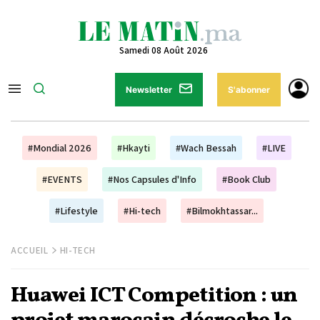
Samedi 08 Août 2026
Newsletter
S'abonner
#Mondial 2026
#Hkayti
#Wach Bessah
#LIVE
#EVENTS
#Nos Capsules d'Info
#Book Club
#Lifestyle
#Hi-tech
#Bilmokhtassar...
ACCUEIL
HI-TECH
Huawei ICT Competition : un