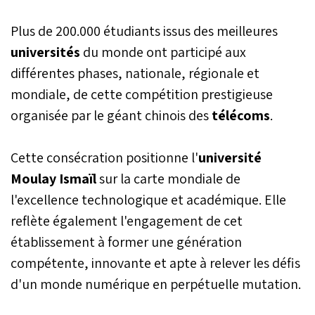
Huawei Maroc, a lancé,
mardi à Rabat, le
Plus de 200.000 étudiants issus des meilleures
programme «DigiSchool
2025» visant à renforcer
universités
du monde ont participé aux
l’intégration des
différentes phases, nationale, régionale et
technologies numériques
mondiale, de cette compétition prestigieuse
dans l’enseignement.
organisée par le géant chinois des
télécoms
.
Cette consécration positionne l'
université
Moulay Ismaïl
sur la carte mondiale de
l'excellence technologique et académique. Elle
reflète également l'engagement de cet
établissement à former une génération
compétente, innovante et apte à relever les défis
d'un monde numérique en perpétuelle mutation.