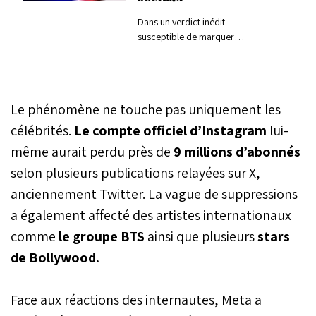
Dans un verdict inédit
susceptible de marquer
un tournant pour les
réseaux sociaux, un jury
américain a jugé mercredi
qu’Instagram et YouTube
Le phénomène ne touche pas uniquement les
portaient une lourde
responsabilité dans les
célébrités.
Le compte officiel d’Instagram
lui-
problèmes de santé
même aurait perdu près de
9 millions d’abonnés
mentale d’une
selon plusieurs publications relayées sur X,
adolescente, ouvrant la
voie à une indemnisation
anciennement Twitter. La vague de suppressions
potentiellement très
a également affecté des artistes internationaux
élevée et susceptible de
servir de référence pour
comme
le groupe BTS
ainsi que plusieurs
stars
des milliers d’autres
de Bollywood.
plaignants.
Face aux réactions des internautes, Meta a