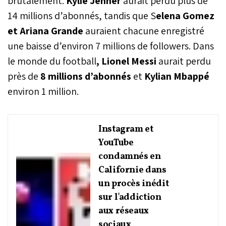
brutalement.
Kylie Jenner
aurait perdu plus de
14 millions d’abonnés, tandis que S
elena Gomez
et Ariana Grande
auraient chacune enregistré
une baisse d’environ 7 millions de followers. Dans
le monde du football
, Lionel Messi
aurait perdu
près de
8 millions d’abonnés
et
Kylian Mbappé
environ 1 million.
Instagram et
YouTube
condamnés en
Californie dans
un procès inédit
sur l'addiction
aux réseaux
sociaux