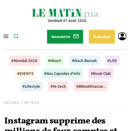
Vendredi 07 Août 2026
Newsletter
S'abonner
#Mondial 2026
#Hkayti
#Wach Bessah
#LIVE
#EVENTS
#Nos Capsules d'Info
#Book Club
#Lifestyle
#Hi-tech
#Bilmokhtassar...
ACCUEIL
HI-TECH
Instagram supprime des