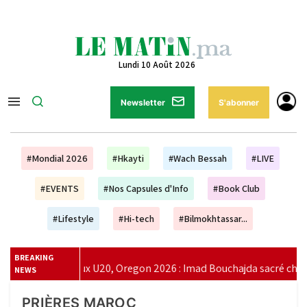
Lundi 10 Août 2026
Newsletter
S'abonner
#Mondial 2026
#Hkayti
#Wach Bessah
#LIVE
#EVENTS
#Nos Capsules d'Info
#Book Club
#Lifestyle
#Hi-tech
#Bilmokhtassar...
BREAKING
ux U20, Oregon 2026 : Imad Bouchajda sacré champion du monde
NEWS
PRIÈRES MAROC