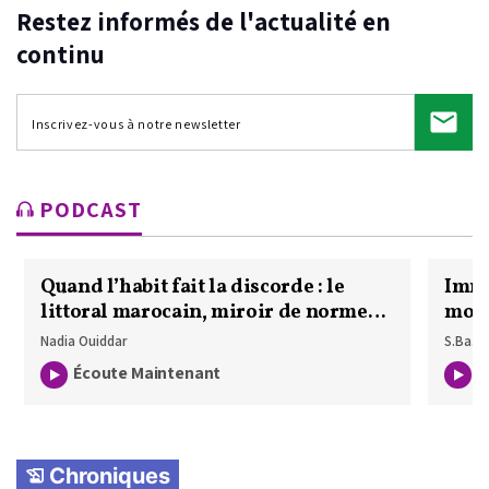
Restez informés de l'actualité en
continu
PODCAST
Quand l’habit fait la discorde : le
Imma
littoral marocain, miroir de normes
moto
en tension
2027
Nadia Ouiddar
S.Ba.
Écoute Maintenant
É
Chroniques