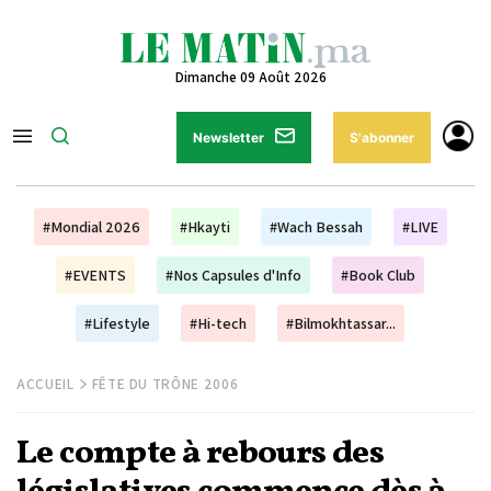
Dimanche 09 Août 2026
Newsletter
S'abonner
#Mondial 2026
#Hkayti
#Wach Bessah
#LIVE
#EVENTS
#Nos Capsules d'Info
#Book Club
#Lifestyle
#Hi-tech
#Bilmokhtassar...
ACCUEIL
FÊTE DU TRÔNE 2006
Le compte à rebours des