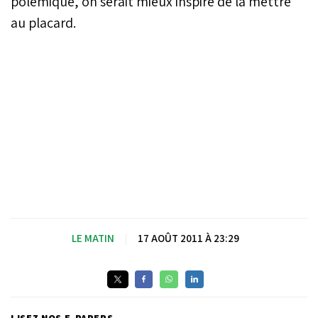
polémique, on serait mieux inspiré de la mettre
au placard.
LE MATIN
|
17 AOÛT 2011 À 23:29
LISEZ NOS E-PAPERS