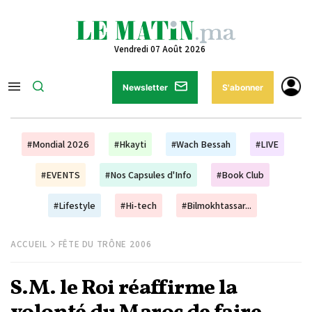
Vendredi 07 Août 2026
Newsletter
S'abonner
#Mondial 2026
#Hkayti
#Wach Bessah
#LIVE
#EVENTS
#Nos Capsules d'Info
#Book Club
#Lifestyle
#Hi-tech
#Bilmokhtassar...
ACCUEIL
FÊTE DU TRÔNE 2006
S.M. le Roi réaffirme la