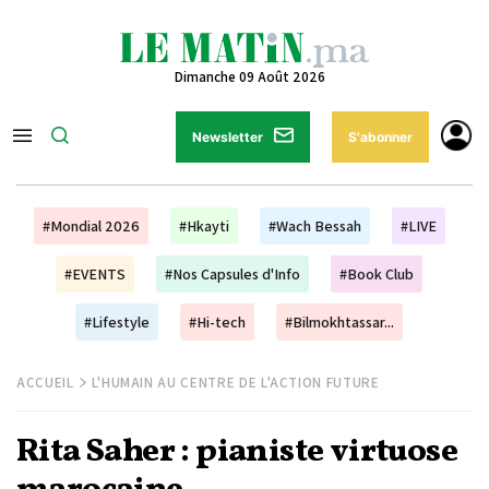
Dimanche 09 Août 2026
Newsletter
S'abonner
#Mondial 2026
#Hkayti
#Wach Bessah
#LIVE
#EVENTS
#Nos Capsules d'Info
#Book Club
#Lifestyle
#Hi-tech
#Bilmokhtassar...
ACCUEIL
L'HUMAIN AU CENTRE DE L'ACTION FUTURE
Rita Saher : pianiste virtuose