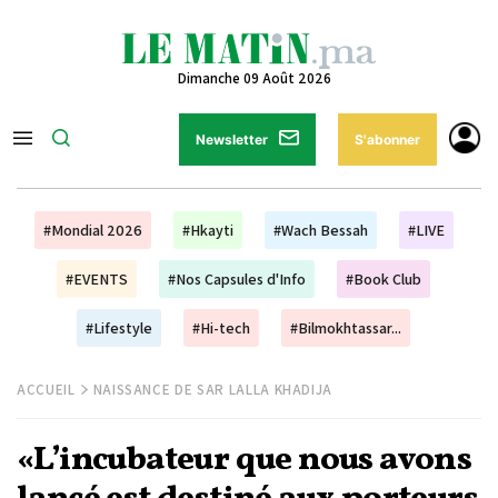
Dimanche 09 Août 2026
Newsletter
S'abonner
#Mondial 2026
#Hkayti
#Wach Bessah
#LIVE
#EVENTS
#Nos Capsules d'Info
#Book Club
#Lifestyle
#Hi-tech
#Bilmokhtassar...
ACCUEIL
NAISSANCE DE SAR LALLA KHADIJA
«L’incubateur que nous avons