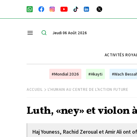
Jeudi 06 Août 2026
ACTIVITÉS ROYA
#Mondial 2026
#Hkayti
#Wach Bessa
ACCUEIL
L'HUMAIN AU CENTRE DE L'ACTION FUTURE
Luth, «ney» et violon 
Haj Youness, Rachid Zeroual et Amir Ali ont of