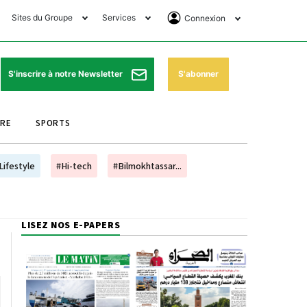
Sites du Groupe
Services
Connexion
lub Avantages
Horaires de prières
Se Connecter
e Matin Sports
Pharmacies de garde
Abonnement
S'abonner
S'inscrire à notre Newsletter
ssahraa
Météo
Archives ePaper
URE
SPORTS
e Matin Store
Programme TV
e Matin Annonces
Cinéma
Lifestyle
#Hi-tech
#Bilmokhtassar...
es Imprimeries du
Horaires de train
atin
Bourse
LISEZ NOS E-PAPERS
orocco Today Forum
ookclub