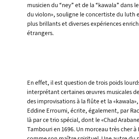
musicien du “ney” et de la “kawala” dans le
du violon», souligne le concertiste du luth
plus brillants et diverses expériences enri
étrangers.
En effet, il est question de trois poids lou
interprétant certaines œuvres musicales 
des improvisations à la flûte et la «kawala»
Eddine Erroumi, écrite, également, par Rach
là par ce trio spécial, dont le «Chad Araban
Tambouri en 1696. Un morceau très cher à 
comme son maître spirituel. Une autre du