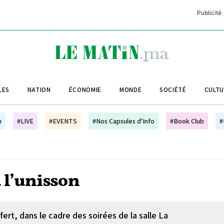
Publicité
C
L
A
LES
NATION
ÉCONOMIE
MONDE
SOCIÉTÉ
CULT
L
L
h
#LIVE
#EVENTS
#Nos Capsules d'Info
#Book Club
#
L
M
M
à l’unisson
B
fert, dans le cadre des soirées de la salle La