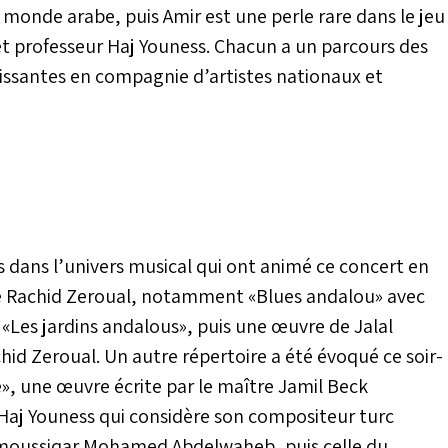
 monde arabe, puis Amir est une perle rare dans le jeu
 et professeur Haj Youness. Chacun a un parcours des
chissantes en compagnie d’artistes nationaux et
rds dans l’univers musical qui ont animé ce concert en
de Rachid Zeroual, notamment «Blues andalou» avec
, «Les jardins andalous», puis une œuvre de Jalal
id Zeroual. Un autre répertoire a été évoqué ce soir-
e», une œuvre écrite par le maître Jamil Beck
Haj Youness qui considère son compositeur turc
 moussiqar Mohamed Abdelwaheb, puis celle du