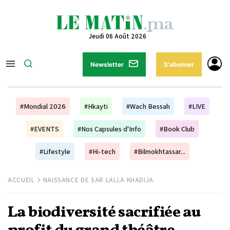
Jeudi 06 Août 2026
Newsletter
S'abonner
#Mondial 2026
#Hkayti
#Wach Bessah
#LIVE
#EVENTS
#Nos Capsules d'Info
#Book Club
#Lifestyle
#Hi-tech
#Bilmokhtassar...
ACCUEIL
NAISSANCE DE SAR LALLA KHADIJA
La biodiversité sacrifiée au