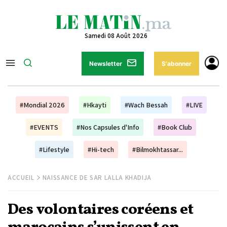
Samedi 08 Août 2026
Newsletter
S'abonner
#Mondial 2026
#Hkayti
#Wach Bessah
#LIVE
#EVENTS
#Nos Capsules d'Info
#Book Club
#Lifestyle
#Hi-tech
#Bilmokhtassar...
ACCUEIL
NAISSANCE DE SAR LALLA KHADIJA
Des volontaires coréens et