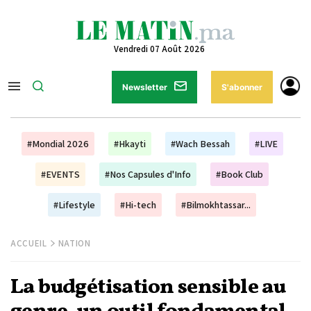
Vendredi 07 Août 2026
Newsletter
S'abonner
#Mondial 2026
#Hkayti
#Wach Bessah
#LIVE
#EVENTS
#Nos Capsules d'Info
#Book Club
#Lifestyle
#Hi-tech
#Bilmokhtassar...
ACCUEIL
NATION
La budgétisation sensible au