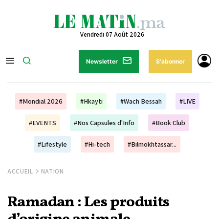
Vendredi 07 Août 2026
Newsletter
S'abonner
#Mondial 2026
#Hkayti
#Wach Bessah
#LIVE
#EVENTS
#Nos Capsules d'Info
#Book Club
#Lifestyle
#Hi-tech
#Bilmokhtassar...
ACCUEIL
NATION
Ramadan : Les produits