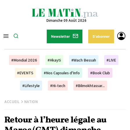
Dimanche 09 Août 2026
Newsletter
S'abonner
#Mondial 2026
#Hkayti
#Wach Bessah
#LIVE
#EVENTS
#Nos Capsules d'Info
#Book Club
#Lifestyle
#Hi-tech
#Bilmokhtassar...
ACCUEIL
NATION
Retour à l’heure légale au