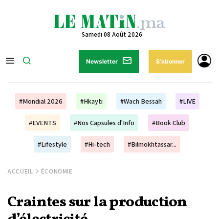
Samedi 08 Août 2026
Newsletter
S'abonner
#Mondial 2026
#Hkayti
#Wach Bessah
#LIVE
#EVENTS
#Nos Capsules d'Info
#Book Club
#Lifestyle
#Hi-tech
#Bilmokhtassar...
ACCUEIL
ÉCONOMIE
Craintes sur la production