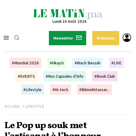
Lundi 10 Août 2026
Newsletter
S'abonner
#Mondial 2026
#Hkayti
#Wach Bessah
#LIVE
#EVENTS
#Nos Capsules d'Info
#Book Club
#Lifestyle
#Hi-tech
#Bilmokhtassar...
ACCUEIL
LIFESTYLE
Le Pop up souk met