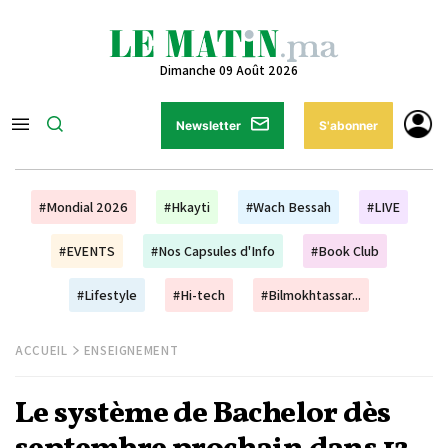
Dimanche 09 Août 2026
Newsletter
S'abonner
#Mondial 2026
#Hkayti
#Wach Bessah
#LIVE
#EVENTS
#Nos Capsules d'Info
#Book Club
#Lifestyle
#Hi-tech
#Bilmokhtassar...
ACCUEIL
ENSEIGNEMENT
Le système de Bachelor dès