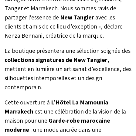
de lecteurs, confirme la
Tanger et Marrakech. Nous sommes ravis de
place du palace
partager l’essence de
New Tangier
avec les
marrakchi parmi les
clients et amis de ce lieu d’exception », déclare
établissements les plus
réputés d’Afrique et du
Kenza Bennani, créatrice de la marque.
monde.
La boutique présentera une sélection soignée des
collections signatures de New Tangier
,
mettant en lumière un artisanat d’excellence, des
silhouettes intemporelles et un design
contemporain.
Cette ouverture à
L’Hôtel La Mamounia
Marrakech
est une célébration de la vision de la
maison pour une
Garde-robe marocaine
moderne
: une mode ancrée dans une