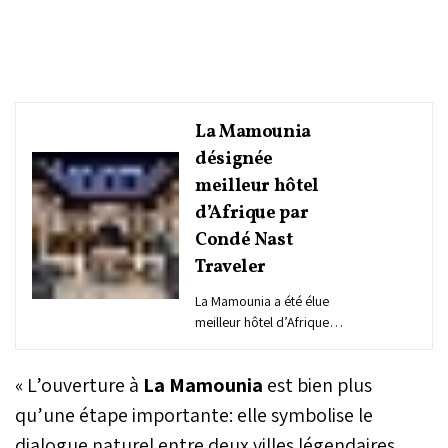
La Mamounia
désignée
meilleur hôtel
d’Afrique par
Condé Nast
Traveler
La Mamounia a été élue
meilleur hôtel d’Afrique
par le magazine américain
Condé Nast Traveler dans
« L’ouverture à
La Mamounia
est bien plus
son classement 2025,
publié le 7 octobre. Cette
qu’une étape importante: elle symbolise le
reconnaissance, fondée
dialogue naturel entre deux villes légendaires,
sur plus de 750.000 votes