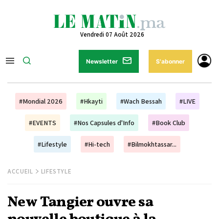
Vendredi 07 Août 2026
Newsletter
S'abonner
#Mondial 2026
#Hkayti
#Wach Bessah
#LIVE
#EVENTS
#Nos Capsules d'Info
#Book Club
#Lifestyle
#Hi-tech
#Bilmokhtassar...
ACCUEIL
LIFESTYLE
New Tangier ouvre sa