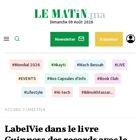
Dimanche 09 Août 2026
Newsletter
S'abonner
#Mondial 2026
#Hkayti
#Wach Bessah
#LIVE
#EVENTS
#Nos Capsules d'Info
#Book Club
#Lifestyle
#Hi-tech
#Bilmokhtassar...
ACCUEIL
LIFESTYLE
LabelVie dans le livre