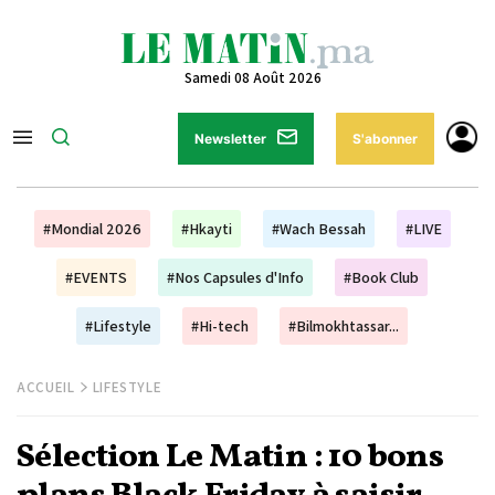
Samedi 08 Août 2026
Newsletter
S'abonner
#Mondial 2026
#Hkayti
#Wach Bessah
#LIVE
#EVENTS
#Nos Capsules d'Info
#Book Club
#Lifestyle
#Hi-tech
#Bilmokhtassar...
ACCUEIL
LIFESTYLE
Sélection Le Matin : 10 bons