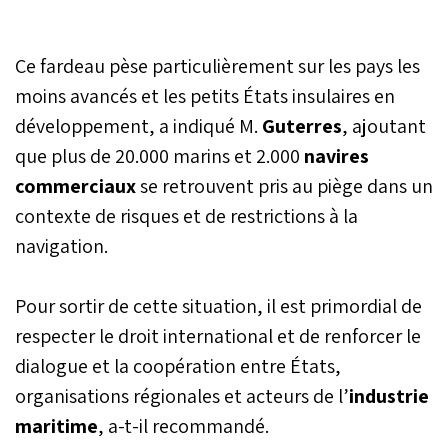
Nations Unies, Omar
Hilale, a affirmé, devant le
Conseil de sécurité lundi,
Ce fardeau pèse particulièrement sur les pays les
que le Maroc dénonce
l’instrumentation des
moins avancés et les petits États insulaires en
détroits et des voies
développement, a indiqué M.
Guterres
, ajoutant
maritimes comme cartes
que plus de 20.000 marins et 2.000
de pression et de
navires
chantage.
commerciaux
se retrouvent pris au piège dans un
contexte de risques et de restrictions à la
navigation.
Pour sortir de cette situation, il est primordial de
respecter le droit international et de renforcer le
dialogue et la coopération entre États,
organisations régionales et acteurs de l’
industrie
maritime
, a-t-il recommandé.