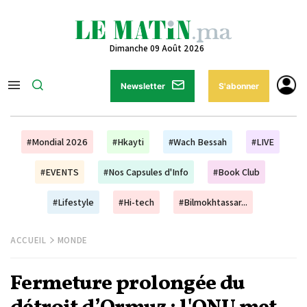
Dimanche 09 Août 2026
Newsletter
S'abonner
#Mondial 2026
#Hkayti
#Wach Bessah
#LIVE
#EVENTS
#Nos Capsules d'Info
#Book Club
#Lifestyle
#Hi-tech
#Bilmokhtassar...
ACCUEIL
MONDE
Fermeture prolongée du