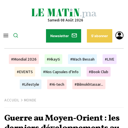
Samedi 08 Août 2026
Newsletter
S'abonner
#Mondial 2026
#Hkayti
#Wach Bessah
#LIVE
#EVENTS
#Nos Capsules d'Info
#Book Club
#Lifestyle
#Hi-tech
#Bilmokhtassar...
ACCUEIL
MONDE
Guerre au Moyen-Orient : les