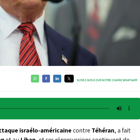
SUIVEZ-NOUS SUR NOTRE CHAÎNE WHATSAPP
ttaque israélo-américaine
contre
Téhéran
, a fait
an
et au
Liban
, et ses répercussions continuent de