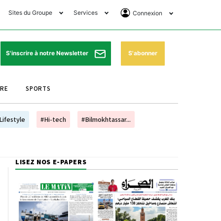
Sites du Groupe
Services
Connexion
lub Avantages
Horaires de prières
Se Connecter
e Matin Sports
Pharmacies de garde
Abonnement
S'abonner
S'inscrire à notre Newsletter
ssahraa
Météo
Archives ePaper
URE
SPORTS
e Matin Store
Programme TV
e Matin Annonces
Cinéma
Lifestyle
#Hi-tech
#Bilmokhtassar...
es Imprimeries du
Horaires de train
atin
Bourse
LISEZ NOS E-PAPERS
orocco Today Forum
ookclub