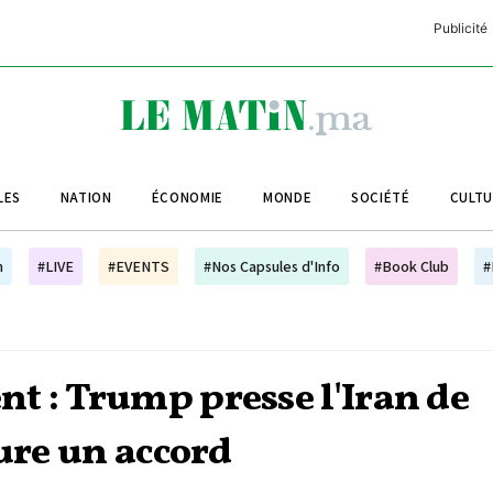
Publicité
C
L
A
LES
NATION
ÉCONOMIE
MONDE
SOCIÉTÉ
CULT
L
L
h
#LIVE
#EVENTS
#Nos Capsules d'Info
#Book Club
#
L
M
M
t : Trump presse l'Iran de
B
lure un accord