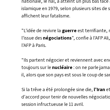
nationale, le rial, a atteint un plus bas fa
islamique en 1979, selon plusieurs sites de s
affichent leur fatalisme.
"L'idée de revivre la
guerre
est terrifiante,
l'issue des
négociations
", confie à l'AFP Al
l'AFP à Paris.
"Ils partent négocier et reviennent avec en
toujours sur le
nucléaire
: on ne parle jama
il, alors que son pays est sous le coup de s
Si la trêve a été prolongée sine die,
l'Iran
et
d'accord pour tenir de nouvelles négociati
session infructueuse le 11 avril.